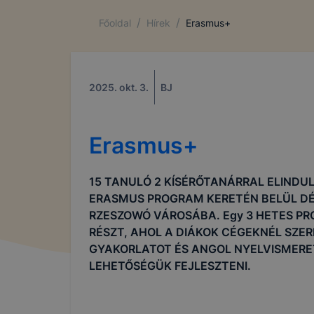
/
/
Főoldal
Hírek
Erasmus+
2025. okt. 3.
BJ
Erasmus+
15 TANULÓ 2 KÍSÉRŐTANÁRRAL ELINDU
ERASMUS PROGRAM KERETÉN BELÜL DÉ
RZESZOWÓ VÁROSÁBA. Egy 3 HETES P
RÉSZT, AHOL A DIÁKOK CÉGEKNÉL SZE
GYAKORLATOT ÉS ANGOL NYELVISMER
LEHETŐSÉGÜK FEJLESZTENI.