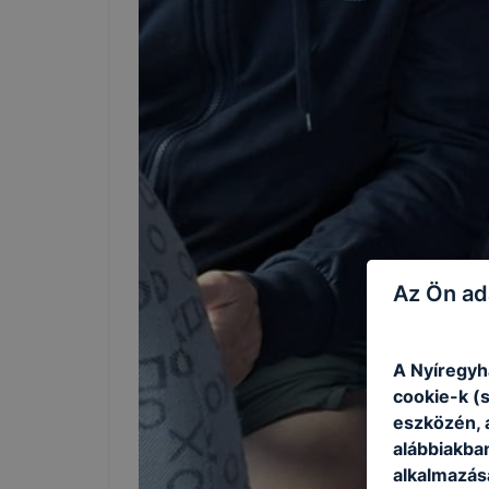
Az Ön ad
A Nyíregyh
cookie-k (
eszközén, 
alábbiakba
alkalmazásá