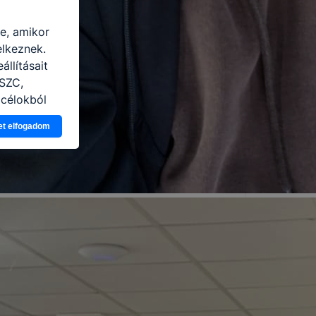
re, amikor
elkeznek.
llításait
 SZC,
 célokból
Ön a
et elfogadom
 vagy
g jobb
tése.
en modern
több
 de ezek
k célja
 lehetővé
kcióinak
ödni