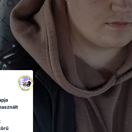
apja
használt
k
körű