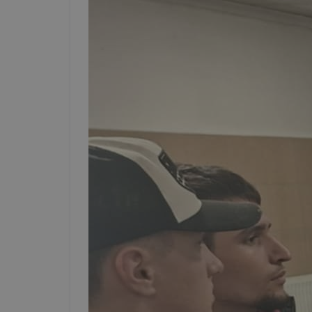
böngészőjé