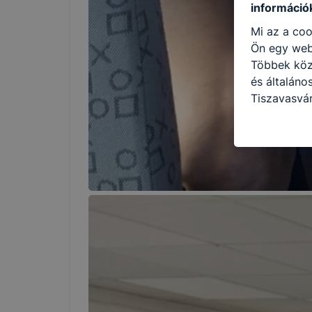
információ
Mi az a coo
Ön egy web
Többek közö
és általáno
Tiszavasvár
használja: 
honlapot -a
használja l
felhasználó
Hogyan elle
böngésző en
böngésző a
általában m
honlapunk 
tétele, a c
előfordulha
teljes körű