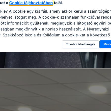
kat a
Cookie tájékoztatóban
talál.
kie? A cookie egy kis fájl, amely akkor kerül a számítógép
helyet látogat meg. A cookie-k számtalan funkcióval rend
tt információt gyűjtenek, megjegyzik a látogató egyéni beá
sságban megkönnyítik a honlap használatát. A Nyíregyházi
i Szakképző Iskola és Kollégium a cookie-kat a következő
információ gyűjtése azzal kapcsolatban, hogyan használja 
További lehetőségek
Mind
nnak felmérésével, hogy a honlap melyik részeit látogatja,
eginkább, így megtudhatjuk, hogyan biztosítsunk Önnek mé
i élményt, ha ismét meglátogatja oldalunkat, honlap fejlesz
nőrizheti és hogyan tudja kikapcsolni a cookie-kat? Mind
gedélyezi a cookie-k beállításának a változtatását. A leg
lapértelmezettként automatikusan elfogadja a cookie-kat,
egváltoztathatók. Felhívjuk figyelmét, hogy mivel a cookie-
használhatóságának és folyamatainak megkönnyítése vagy
ookie-k alkalmazásának megakadályozása vagy törlése által
t, hogy felhasználóink nem lesznek képesek honlapunk fun
 használatára, vagy a honlap a tervezettől eltérően fog műk