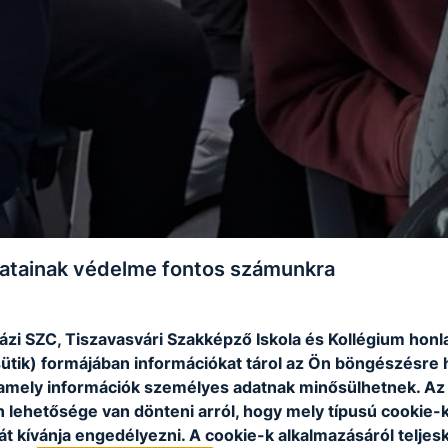
atainak védelme fontos számunkra
ázi SZC, Tiszavasvári Szakképző Iskola és Kollégium honl
sütik) formájában információkat tárol az Ön böngészésre 
amely információk személyes adatnak minősülhetnek. Az
n lehetősége van dönteni arról, hogy mely típusú cookie-
t kívánja engedélyezni. A cookie-k alkalmazásáról teljes