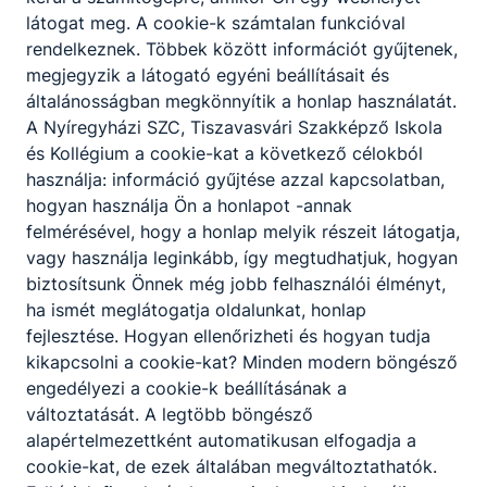
Tanévnyitó
ÜNNEPSÉG
látogat meg. A cookie-k számtalan funkcióval
rendelkeznek. Többek között információt gyűjtenek,
2024. szeptember 2.
megjegyzik a látogató egyéni beállításait és
általánosságban megkönnyítik a honlap használatát.
A Nyíregyházi SZC, Tiszavasvári Szakképző Iskola
és Kollégium a cookie-kat a következő célokból
Időpont:
2024. szept. 2. 8:00
- 2024. szept. 2.
használja: információ gyűjtése azzal kapcsolatban,
8:00
hogyan használja Ön a honlapot -annak
Tanévnyitó
felmérésével, hogy a honlap melyik részeit látogatja,
vagy használja leginkább, így megtudhatjuk, hogyan
biztosítsunk Önnek még jobb felhasználói élményt,
ha ismét meglátogatja oldalunkat, honlap
fejlesztése. Hogyan ellenőrizheti és hogyan tudja
kikapcsolni a cookie-kat? Minden modern böngésző
engedélyezi a cookie-k beállításának a
változtatását. A legtöbb böngésző
Partnereink
alapértelmezettként automatikusan elfogadja a
cookie-kat, de ezek általában megváltoztathatók.