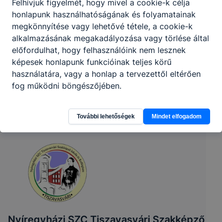
Felhívjuk figyelmét, hogy mivel a cookie-k célja
honlapunk használhatóságának és folyamatainak
megkönnyítése vagy lehetővé tétele, a cookie-k
alkalmazásának megakadályozása vagy törlése által
előfordulhat, hogy felhasználóink nem lesznek
képesek honlapunk funkcióinak teljes körű
használatára, vagy a honlap a tervezettől eltérően
fog működni böngészőjében.
További lehetőségek
Mindet elfogadom
Nyíregyházi SZC Tiszavasvári Szakképző