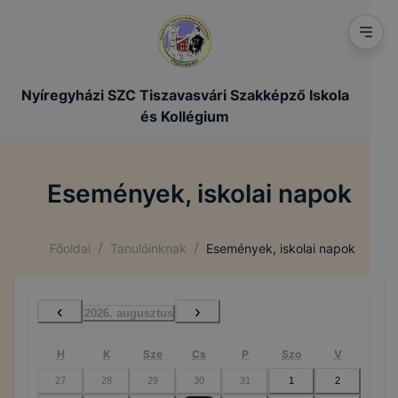
Nyíregyházi SZC Tiszavasvári Szakképző Iskola
és Kollégium
Események, iskolai napok
/
/
Főoldal
Tanulóinknak
Események, iskolai napok
‹
›
2026. augusztus
H
K
Sze
Cs
P
Szo
V
27
28
29
30
31
1
2