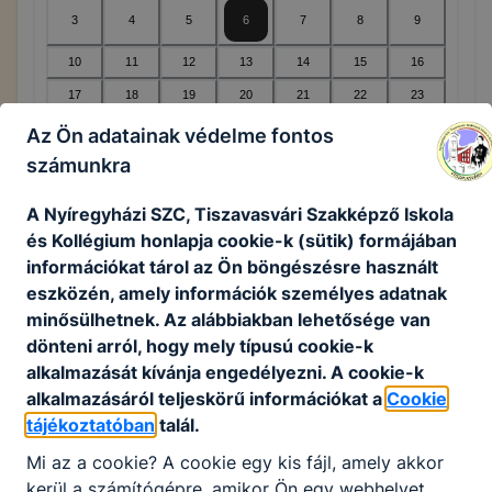
3
4
5
6
7
8
9
10
11
12
13
14
15
16
17
18
19
20
21
22
23
24
25
26
27
28
29
30
Az Ön adatainak védelme fontos
számunkra
31
1
2
3
4
5
6
A Nyíregyházi SZC, Tiszavasvári Szakképző Iskola
és Kollégium honlapja cookie-k (sütik) formájában
információkat tárol az Ön böngészésre használt
Legközelebbi esemény(ek)
eszközén, amely információk személyes adatnak
minősülhetnek. Az alábbiakban lehetősége van
Nincsenek események ezen a napon
dönteni arról, hogy mely típusú cookie-k
alkalmazását kívánja engedélyezni. A cookie-k
alkalmazásáról teljeskörű információkat a
Cookie
tájékoztatóban
talál.
KORÁBBI ESEMÉNYEK
Mi az a cookie? A cookie egy kis fájl, amely akkor
kerül a számítógépre, amikor Ön egy webhelyet