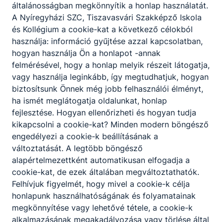
megállapodása.
általánosságban megkönnyítik a honlap használatát.
A Nyíregyházi SZC, Tiszavasvári Szakképző Iskola
A fennt említett dokumentumokat itt tudod
és Kollégium a cookie-kat a következő célokból
letölteni.
használja: információ gyűjtése azzal kapcsolatban,
hogyan használja Ön a honlapot -annak
felmérésével, hogy a honlap melyik részeit látogatja,
Együttműködési megállapodás
vagy használja leginkább, így megtudhatjuk, hogyan
Letöltés
biztosítsunk Önnek még jobb felhasználói élményt,
ha ismét meglátogatja oldalunkat, honlap
Jelentkezési lap
fejlesztése. Hogyan ellenőrizheti és hogyan tudja
kikapcsolni a cookie-kat? Minden modern böngésző
Letöltés
engedélyezi a cookie-k beállításának a
változtatását. A legtöbb böngésző
Közösségi szolgálati napló
alapértelmezettként automatikusan elfogadja a
Letöltés
cookie-kat, de ezek általában megváltoztathatók.
Felhívjuk figyelmét, hogy mivel a cookie-k célja
Szolgálati helyek
honlapunk használhatóságának és folyamatainak
Letöltés
megkönnyítése vagy lehetővé tétele, a cookie-k
alkalmazásának megakadályozása vagy törlése által