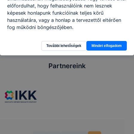
Közösségi szolgálat szervezésével kapcsolatos
előfordulhat, hogy felhasználóink nem lesznek
tájékoztató
képesek honlapunk funkcióinak teljes körű
Letöltés
használatára, vagy a honlap a tervezettől eltérően
fog működni böngészőjében.
További lehetőségek
Mindet elfogadom
Partnereink