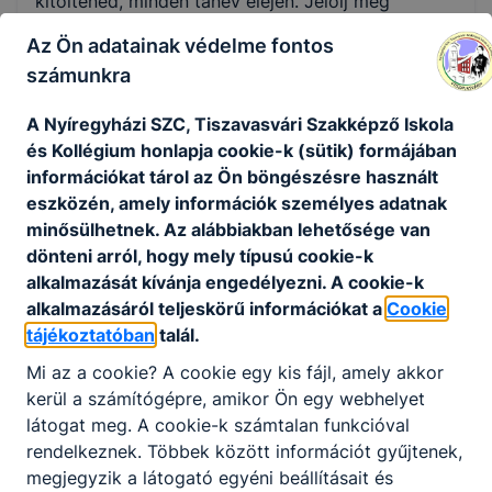
kitöltened, minden tanév elején. Jelölj meg
minimum egy, maximum három lehetőséget, ahol
Az Ön adatainak védelme fontos
az adott tanévben a közösségi szolgálatot
számunkra
szeretnéd teljesíteni!
A Nyíregyházi SZC, Tiszavasvári Szakképző Iskola
és Kollégium honlapja cookie-k (sütik) formájában
Együttműködési megállapodás
információkat tárol az Ön böngészésre használt
eszközén, amely információk személyes adatnak
2015.07.01 után ezt a dokumentumot kell
minősülhetnek. Az alábbiakban lehetősége van
letöltened és odaadnod egy olyan szervezetnek,
dönteni arról, hogy mely típusú cookie-k
ahol közösségi szolgálatot szeretnél végezni, de
alkalmazását kívánja engedélyezni. A cookie-k
még nincs megállapodása a Tiszavasvári
alkalmazásáról teljeskörű információkat a
Cookie
Szakképző Iskola és Kollégiumával (3 példány
tájékoztatóban
talál.
kell!)
Mi az a cookie? A cookie egy kis fájl, amely akkor
kerül a számítógépre, amikor Ön egy webhelyet
Szolgálati helyek
látogat meg. A cookie-k számtalan funkcióval
Tartalmazzák azon partnerek listáját, amelyekkel
rendelkeznek. Többek között információt gyűjtenek,
intézményünknek már van együttműködési
megjegyzik a látogató egyéni beállításait és