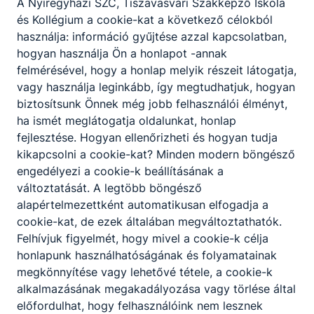
A Nyíregyházi SZC, Tiszavasvári Szakképző Iskola
Hegesztő Felnőttképzési jogviszony
és Kollégium a cookie-kat a következő célokból
használja: információ gyűjtése azzal kapcsolatban,
Letöltés
hogyan használja Ön a honlapot -annak
felmérésével, hogy a honlap melyik részeit látogatja,
Központifűtés- és gázhálózatrendszer-szerel
vagy használja leginkább, így megtudhatjuk, hogyan
ő Felnőttképzési jogviszony
biztosítsunk Önnek még jobb felhasználói élményt,
ha ismét meglátogatja oldalunkat, honlap
Letöltés
fejlesztése. Hogyan ellenőrizheti és hogyan tudja
kikapcsolni a cookie-kat? Minden modern böngésző
Szociális ápoló és gondozó Tanulói jogviszo
engedélyezi a cookie-k beállításának a
ny
változtatását. A legtöbb böngésző
alapértelmezettként automatikusan elfogadja a
Letöltés
cookie-kat, de ezek általában megváltoztathatók.
Felhívjuk figyelmét, hogy mivel a cookie-k célja
Szociális ápoló és gondozó Felnőttképzési j
honlapunk használhatóságának és folyamatainak
ogviszony
megkönnyítése vagy lehetővé tétele, a cookie-k
alkalmazásának megakadályozása vagy törlése által
Letöltés
előfordulhat, hogy felhasználóink nem lesznek