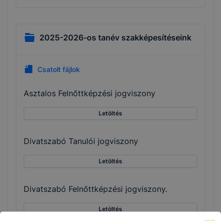
2025-2026-os tanév szakképesítéseink
Csatolt fájlok
Asztalos Felnőttképzési jogviszony
Letöltés
Divatszabó Tanulói jogviszony
Letöltés
Divatszabó Felnőttképzési jogviszony.
Letöltés