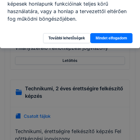
képesek honlapunk funkcióinak teljes körű
Vegyipari rendszerkezelő Felnőttképzési jog
használatára, vagy a honlap a tervezettől eltérően
viszony
fog működni böngészőjében.
Letöltés
További lehetőségek
Mindet elfogadom
Villanyszerelő Felnőttépzési jogviszony
Letöltés
Technikumi, 2 éves érettségire felkészítő
képzés
Csatolt fájlok
Technikumi, érettségire felkészítő képzés Fel
nőttképzési jogviszony