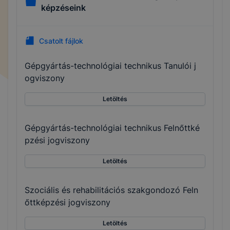
képzéseink
Csatolt fájlok
Gépgyártás-technológiai technikus Tanulói j
ogviszony
Letöltés
Gépgyártás-technológiai technikus Felnőttké
pzési jogviszony
Letöltés
Szociális és rehabilitációs szakgondozó Feln
őttképzési jogviszony
Letöltés