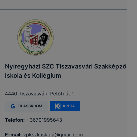
Nyíregyházi SZC Tiszavasvári Szakképző
Iskola és Kollégium
4440 Tiszavasvári, Petőfi út 1.
CLASSROOM
KRÉTA
Telefon:
+36701995643
E-mail:
vpkszk.iskola@gmail.com