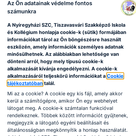
Az Ön adatainak védelme fontos
Gépi és CNC forgácsoló Tanulói jogviszony
számunkra
Letöltés
A Nyíregyházi SZC, Tiszavasvári Szakképző Iskola
és Kollégium honlapja cookie-k (sütik) formájában
Gépi és CNC forgácsoló Felnőttképzési jogvi
információkat tárol az Ön böngészésre használt
szony (1éves)
eszközén, amely információk személyes adatnak
minősülhetnek. Az alábbiakban lehetősége van
Letöltés
dönteni arról, hogy mely típusú cookie-k
alkalmazását kívánja engedélyezni. A cookie-k
alkalmazásáról teljeskörű információkat a
Cookie
Gépi és CNC forgácsoló Felnőttképzési jogvi
tájékoztatóban
talál.
szony (2éves)
Mi az a cookie? A cookie egy kis fájl, amely akkor
Letöltés
kerül a számítógépre, amikor Ön egy webhelyet
látogat meg. A cookie-k számtalan funkcióval
Hegesztő Tanulói jogviszony
rendelkeznek. Többek között információt gyűjtenek,
megjegyzik a látogató egyéni beállításait és
Letöltés
általánosságban megkönnyítik a honlap használatát.