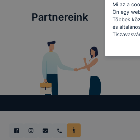
Mi az a coo
Ön egy web
Partnereink
Többek közö
és általáno
Tiszavasvár
használja: 
honlapot -a
használja l
felhasználó
Hogyan elle
böngésző en
böngésző a
általában m
honlapunk 
tétele, a c
előfordulha
teljes körű
böngészőjé