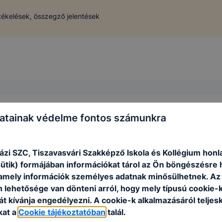
tékelések, összegző jelentések
atainak védelme fontos számunkra
ázi SZC, Tiszavasvári Szakképző Iskola és Kollégium honl
sütik) formájában információkat tárol az Ön böngészésre 
amely információk személyes adatnak minősülhetnek. Az
n lehetősége van dönteni arról, hogy mely típusú cookie-
t kívánja engedélyezni. A cookie-k alkalmazásáról teljes
kat a
Cookie tájékoztatóban
talál.