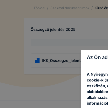
/
/
Főoldal
Szakmai dokumentumok
Külső ér
Összegző jelentés 2025
Az Ön ad
IKK_Osszegzo_jelentés .pdf
A Nyíregyh
cookie-k (
eszközén, 
alábbiakba
alkalmazásá
információ