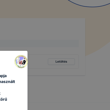
Letöltés
apja
használt
k
körű