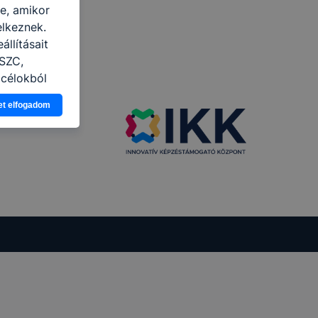
re, amikor
elkeznek.
llításait
 SZC,
 célokból
Ön a
et elfogadom
 vagy
g jobb
tése.
en modern
több
 de ezek
k célja
 lehetővé
kcióinak
ödni