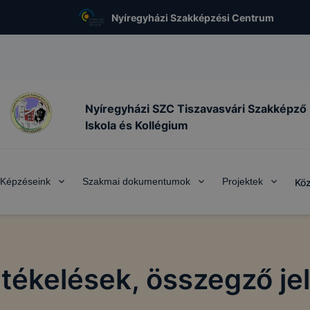
Nyíregyházi Szakképzési Centrum
Nyíregyházi SZC Tiszavasvári Szakképző
Iskola és Kollégium
Képzéseink
Szakmai dokumentumok
Projektek
Köz
rtékelések, összegző je