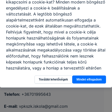
kikapcsolni a cookie-kat? Minden modern böngésző
engedélyezi a cookie-k beállításának a
változtatását. A legtöbb böngésző
alapértelmezettként automatikusan elfogadja a
cookie-kat, de ezek általában megváltoztathatók.
Felhívjuk figyelmét, hogy mivel a cookie-k célja
honlapunk használhatóságának és folyamatainak
megkönnyítése vagy lehetővé tétele, a cookie-k
Nyíregyházi SZC Tiszavasvári Szakképző
alkalmazásának megakadályozása vagy törlése által
előfordulhat, hogy felhasználóink nem lesznek
Iskola és Kollégium
képesek honlapunk funkcióinak teljes körű
használatára, vagy a honlap a tervezettől eltérően
4440 Tiszavasvári, Petőfi út 1.
fog működni böngészőjében.
További lehetőségek
Mindet elfogadom
CLASSROOM
KRÉTA
Telefon:
+36701995643
E-mail:
vpkszk.iskola@gmail.com