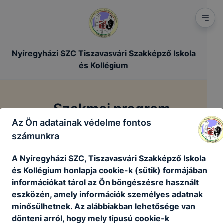
Nyíregyházi SZC Tiszavasvári Szakképző Iskola
és Kollégium
Szakmai program
Az Ön adatainak védelme fontos
számunkra
/
/
Főoldal
Szakmai dokumentumok
Szakmai program
A Nyíregyházi SZC, Tiszavasvári Szakképző Iskola
és Kollégium honlapja cookie-k (sütik) formájában
Szakmai program
információkat tárol az Ön böngészésre használt
eszközén, amely információk személyes adatnak
6. Szakmai program 2024-2025pdf.pdf
minősülhetnek. Az alábbiakban lehetősége van
Letöltés
dönteni arról, hogy mely típusú cookie-k