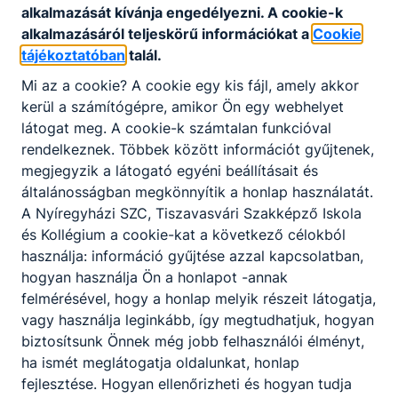
alkalmazását kívánja engedélyezni. A cookie-k
alkalmazásáról teljeskörű információkat a
Cookie
tájékoztatóban
talál.
Mi az a cookie? A cookie egy kis fájl, amely akkor
kerül a számítógépre, amikor Ön egy webhelyet
Partnereink
látogat meg. A cookie-k számtalan funkcióval
rendelkeznek. Többek között információt gyűjtenek,
megjegyzik a látogató egyéni beállításait és
általánosságban megkönnyítik a honlap használatát.
A Nyíregyházi SZC, Tiszavasvári Szakképző Iskola
és Kollégium a cookie-kat a következő célokból
használja: információ gyűjtése azzal kapcsolatban,
hogyan használja Ön a honlapot -annak
felmérésével, hogy a honlap melyik részeit látogatja,
vagy használja leginkább, így megtudhatjuk, hogyan
biztosítsunk Önnek még jobb felhasználói élményt,
ha ismét meglátogatja oldalunkat, honlap
fejlesztése. Hogyan ellenőrizheti és hogyan tudja