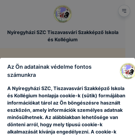
Nyíregyházi SZC Tiszavasvári Szakképző Iskola
és Kollégium
Impresszum
Az Ön adatainak védelme fontos
számunkra
/
Főoldal
Impresszum
A Nyíregyházi SZC, Tiszavasvári Szakképző Iskola
és Kollégium honlapja cookie-k (sütik) formájában
információkat tárol az Ön böngészésre használt
eszközén, amely információk személyes adatnak
minősülhetnek. Az alábbiakban lehetősége van
dönteni arról, hogy mely típusú cookie-k
alkalmazását kívánja engedélyezni. A cookie-k