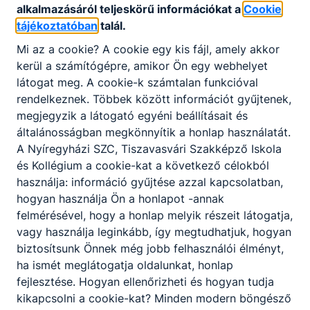
alkalmazásáról teljeskörű információkat a
Cookie
Partnereink
tájékoztatóban
talál.
Mi az a cookie? A cookie egy kis fájl, amely akkor
kerül a számítógépre, amikor Ön egy webhelyet
látogat meg. A cookie-k számtalan funkcióval
rendelkeznek. Többek között információt gyűjtenek,
megjegyzik a látogató egyéni beállításait és
általánosságban megkönnyítik a honlap használatát.
A Nyíregyházi SZC, Tiszavasvári Szakképző Iskola
és Kollégium a cookie-kat a következő célokból
használja: információ gyűjtése azzal kapcsolatban,
hogyan használja Ön a honlapot -annak
felmérésével, hogy a honlap melyik részeit látogatja,
vagy használja leginkább, így megtudhatjuk, hogyan
biztosítsunk Önnek még jobb felhasználói élményt,
ha ismét meglátogatja oldalunkat, honlap
fejlesztése. Hogyan ellenőrizheti és hogyan tudja
kikapcsolni a cookie-kat? Minden modern böngésző