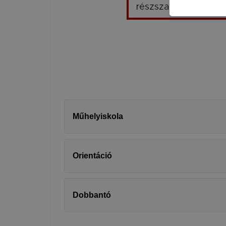
honlapot -a
használja l
felhasználó
Hogyan elle
böngésző en
böngésző a
általában m
honlapunk 
tétele, a c
előfordulha
Műhelyiskola
teljes körű
böngészőjé
Orientáció
Dobbantó