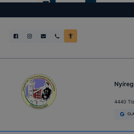
Nyíreg
4440 Tisz
CL