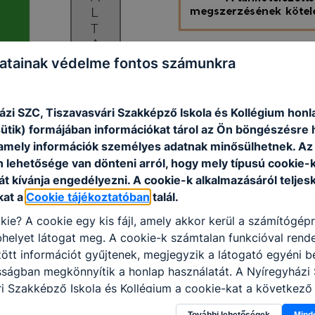
atainak védelme fontos számunkra
ázi SZC, Tiszavasvári Szakképző Iskola és Kollégium honl
sütik) formájában információkat tárol az Ön böngészésre 
amely információk személyes adatnak minősülhetnek. Az
n lehetősége van dönteni arról, hogy mely típusú cookie-
t kívánja engedélyezni. A cookie-k alkalmazásáról teljes
kat a
Cookie tájékoztatóban
talál.
kie? A cookie egy kis fájl, amely akkor kerül a számítógép
helyet látogat meg. A cookie-k számtalan funkcióval rend
tt információt gyűjtenek, megjegyzik a látogató egyéni beá
sságban megkönnyítik a honlap használatát. A Nyíregyházi
i Szakképző Iskola és Kollégium a cookie-kat a következő
információ gyűjtése azzal kapcsolatban, hogyan használja 
További lehetőségek
Mind