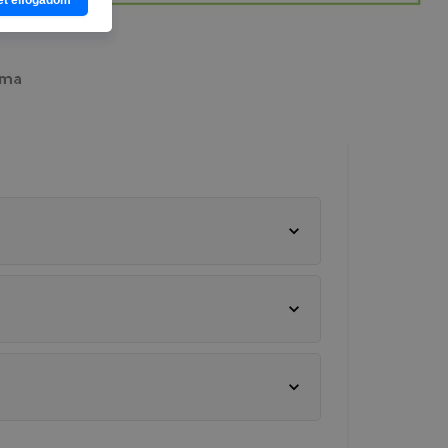
 vagy
g jobb
tése.
en modern
több
 de ezek
k célja
 lehetővé
kcióinak
ödni