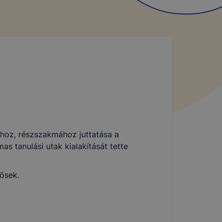
mához, részszakmához juttatása a
s tanulási utak kialakítását tette
zösek.