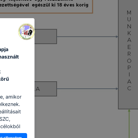
apja
használt
k
körű
re, amikor
elkeznek.
llításait
 SZC,
 célokból
Ön a
et elfogadom