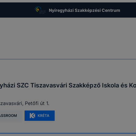
Nyíregyházi Szakképzési Centrum
yházi SZC Tiszavasvári Szakképző Iskola és K
avasvári, Petőfi út 1.
ASSROOM
KRÉTA