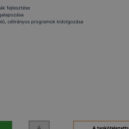
ák fejlesztése
galapozása
ráló, célirányos programok kidolgozása