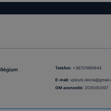
Telefon:
+36701995643
ollégium
E-mail:
vpkszk.iskola@gmail
OM azonosító:
203045/007