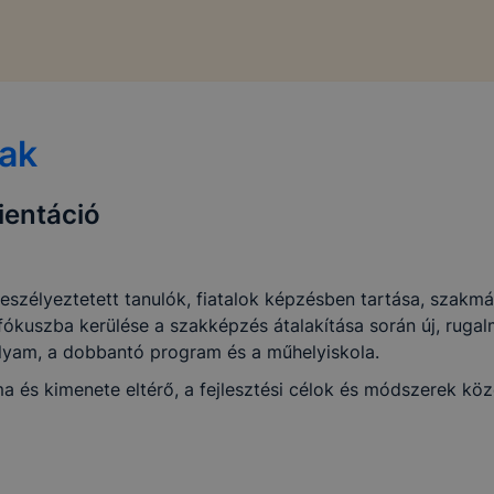
tak
ientáció
 veszélyeztetett tanulók, fiatalok képzésben tartása, szak
ókuszba kerülése a szakképzés átalakítása során új, rugalma
lyam, a dobbantó program és a műhelyiskola.
ma és kimenete eltérő, a fejlesztési célok és módszerek kö