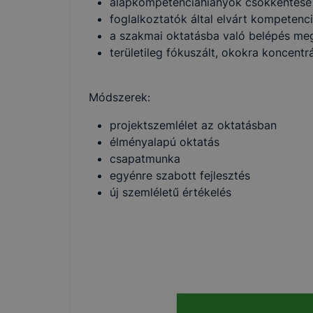
alapkompetenciahiányok csökkentése
foglalkoztatók által elvárt kompetenci
a szakmai oktatásba való belépés me
területileg fókuszált, okokra koncent
Módszerek:
projektszemlélet az oktatásban
élményalapú oktatás
csapatmunka
egyénre szabott fejlesztés
új szemléletű értékelés