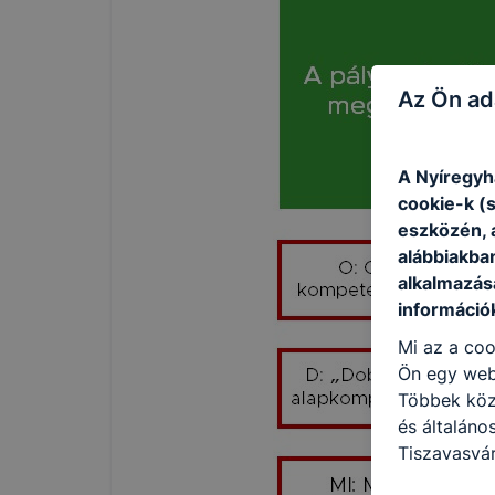
Az Ön ad
A Nyíregyh
cookie-k (
eszközén, 
alábbiakba
alkalmazásá
információ
Mi az a coo
Ön egy web
Többek közö
és általáno
Tiszavasvár
használja: 