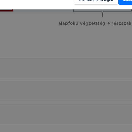
nnak felmérésével, hogy a honlap melyik részeit látogatja,
eginkább, így megtudhatjuk, hogyan biztosítsunk Önnek mé
i élményt, ha ismét meglátogatja oldalunkat, honlap fejlesz
nőrizheti és hogyan tudja kikapcsolni a cookie-kat? Mind
gedélyezi a cookie-k beállításának a változtatását. A leg
lapértelmezettként automatikusan elfogadja a cookie-kat,
egváltoztathatók. Felhívjuk figyelmét, hogy mivel a cookie-
használhatóságának és folyamatainak megkönnyítése vagy
ookie-k alkalmazásának megakadályozása vagy törlése által
t, hogy felhasználóink nem lesznek képesek honlapunk fun
 használatára, vagy a honlap a tervezettől eltérően fog műk
ben.