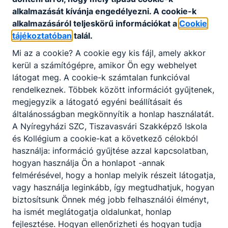
Feltöltés alatt...
alkalmazását kívánja engedélyezni. A cookie-k
alkalmazásáról teljeskörű információkat a
Cookie
tájékoztatóban
talál.
Mi az a cookie? A cookie egy kis fájl, amely akkor
kerül a számítógépre, amikor Ön egy webhelyet
látogat meg. A cookie-k számtalan funkcióval
rendelkeznek. Többek között információt gyűjtenek,
Partnereink
megjegyzik a látogató egyéni beállításait és
általánosságban megkönnyítik a honlap használatát.
A Nyíregyházi SZC, Tiszavasvári Szakképző Iskola
és Kollégium a cookie-kat a következő célokból
használja: információ gyűjtése azzal kapcsolatban,
hogyan használja Ön a honlapot -annak
felmérésével, hogy a honlap melyik részeit látogatja,
vagy használja leginkább, így megtudhatjuk, hogyan
biztosítsunk Önnek még jobb felhasználói élményt,
ha ismét meglátogatja oldalunkat, honlap
fejlesztése. Hogyan ellenőrizheti és hogyan tudja