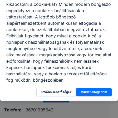
kikapcsolni a cookie-kat? Minden modern böngésző
engedélyezi a cookie-k beállításának a
változtatását. A legtöbb böngésző
alapértelmezettként automatikusan elfogadja a
cookie-kat, de ezek általában megváltoztathatók.
Felhívjuk figyelmét, hogy mivel a cookie-k célja
honlapunk használhatóságának és folyamatainak
megkönnyítése vagy lehetővé tétele, a cookie-k
alkalmazásának megakadályozása vagy törlése által
előfordulhat, hogy felhasználóink nem lesznek
Nyíregyházi SZC Tiszavasvári Szakképző
képesek honlapunk funkcióinak teljes körű
Iskola és Kollégium
használatára, vagy a honlap a tervezettől eltérően
fog működni böngészőjében.
4440 Tiszavasvári, Petőfi út 1.
További lehetőségek
Mindet elfogadom
CLASSROOM
KRÉTA
Telefon:
+36701995643