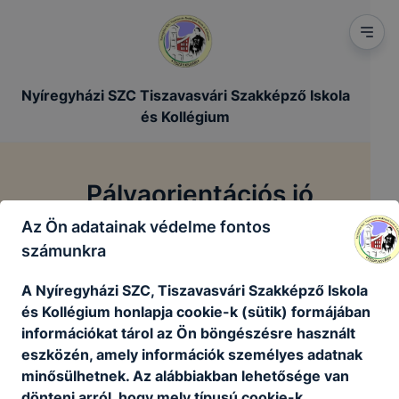
Nyíregyházi SZC Tiszavasvári Szakképző Iskola
és Kollégium
Pályaorientációs jó
gyakorlatok
Az Ön adatainak védelme fontos
számunkra
/
Főoldal
Pályaorientációs jó gyakorlatok
A Nyíregyházi SZC, Tiszavasvári Szakképző Iskola
és Kollégium honlapja cookie-k (sütik) formájában
információkat tárol az Ön böngészésre használt
Pályaorientációs jó gyakorlatok
eszközén, amely információk személyes adatnak
minősülhetnek. Az alábbiakban lehetősége van
dönteni arról, hogy mely típusú cookie-k