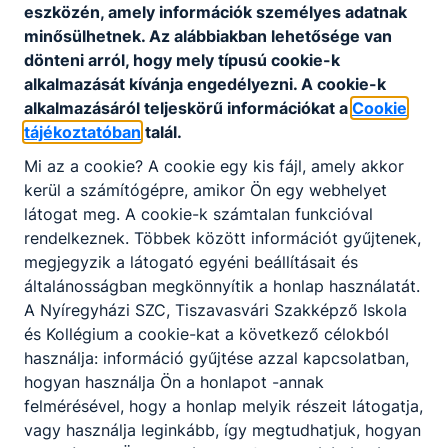
erein
eszközén, amely információk személyes adatnak
néztük végig,
k
ahogy a
minősülhetnek. Az alábbiakban lehetősége van
feldíszített
dönteni arról, hogy mely típusú cookie-k
osztálytermekből
alkalmazását kívánja engedélyezni. A cookie-k
kilépve, vállukon
alkalmazásáról teljeskörű információkat a
Cookie
a tarisznyával,
tájékoztatóban
talál.
énekelve
körbejárták az
Mi az a cookie? A cookie egy kis fájl, amely akkor
épületet. A
kerül a számítógépre, amikor Ön egy webhelyet
tarisznyában ott
látogat meg. A cookie-k számtalan funkcióval
lapul a pogácsa,
rendelkeznek. Többek között információt gyűjtenek,
a só és a föld, de
megjegyzik a látogató egyéni beállításait és
ami ennél is
általánosságban megkönnyítik a honlap használatát.
fontosabb: ott
vannak az
A Nyíregyházi SZC, Tiszavasvári Szakképző Iskola
emlékek. Az első
és Kollégium a cookie-kat a következő célokból
barátságok, a
használja: információ gyűjtése azzal kapcsolatban,
közös nagy
hogyan használja Ön a honlapot -annak
nevetések, a
felmérésével, hogy a honlap melyik részeit látogatja,
sikeres vizsgák
vagy használja leginkább, így megtudhatjuk, hogyan
öröme és azok a