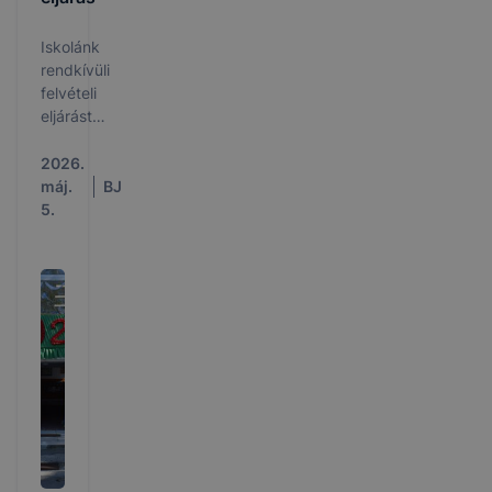
Iskolánk
rendkívüli
felvételi
eljárást
hirdet, az
alábbi
2026.
szakokra.
máj.
BJ
5.