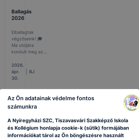
Ballagás
2026
Elballagtak
végzőseink! 🎓
Ma utoljára
kondult meg az
iskolacsengő
azoknak a
2026.
diákoknak, akik
ápr.
BJ
az elmúlt
30.
években élettel,
nevetéssel és
néha bizony
Az Ön adatainak védelme fontos
izgalommal
számunkra
töltötték meg
folyosóinkat.
A Nyíregyházi SZC, Tiszavasvári Szakképző Iskola
Végzőseink ma
és Kollégium honlapja cookie-k (sütik) formájában
Partn
útra keltek.
információkat tárol az Ön böngészésre használt
Meghatottsággal