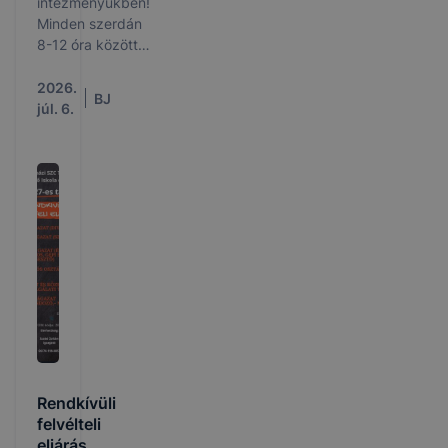
intézményükben!
Minden szerdán
8-12 óra között!
Kérjük ezt a
napot válasszák
2026.
BJ
az ügyeik
júl. 6.
intézése
kapcsán.
Rendkívüli
felvélteli
eljárás