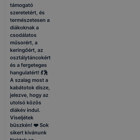
támogató
szeretetért, és
természetesen a
diákoknak a
csodálatos
műsorért, a
keringőért, az
osztálytáncokért
és a fergeteges
hangulatért! 💃🕺
A szalag most a
kabátotok dísze,
jelezve, hogy az
utolsó közös
diákév indul.
Viseljétek
büszkén! ❤️ Sok
sikert kívánunk