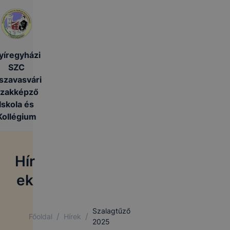
yíregyházi
SZC
szavasvári
zakképző
Iskola és
Kollégium
Hír
ek
Szalagtűző
/
/
Főoldal
Hírek
2025