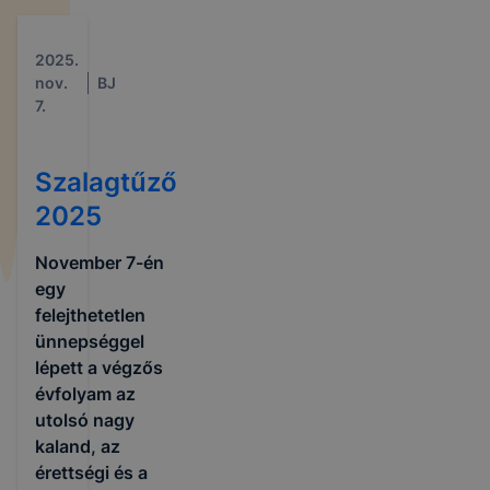
2025.
nov.
BJ
7.
Szalagtűző
2025
November 7-én
egy
felejthetetlen
ünnepséggel
lépett a végzős
évfolyam az
utolsó nagy
kaland, az
érettségi és a