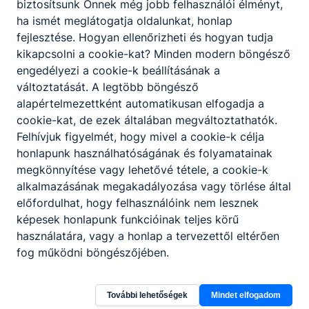
biztosítsunk Önnek még jobb felhasználói élményt,
pillanatok,
amelyek
ha ismét meglátogatja oldalunkat, honlap
formálták és
fejlesztése. Hogyan ellenőrizheti és hogyan tudja
felnőtté érlelték
kikapcsolni a cookie-kat? Minden modern böngésző
őket. "Nem az a
engedélyezi a cookie-k beállításának a
fontos, hogy
változtatását. A legtöbb böngésző
merre tartasz,
alapértelmezettként automatikusan elfogadja a
hanem az, hogy
cookie-kat, de ezek általában megváltoztathatók.
kikkel mész az
úton." Kedves
Felhívjuk figyelmét, hogy mivel a cookie-k célja
Ballagók!
honlapunk használhatóságának és folyamatainak
Büszkék
megkönnyítése vagy lehetővé tétele, a cookie-k
vagyunk rátok!
Nyíregyházi
alkalmazásának megakadályozása vagy törlése által
Ne feledjétek,
előfordulhat, hogy felhasználóink nem lesznek
SZC
hogy az iskola
képesek honlapunk funkcióinak teljes körű
kapuja mindig
Tiszavasvári
használatára, vagy a honlap a tervezettől eltérően
nyitva áll
Szakképző
előttetek, de
fog működni böngészőjében.
most már a világ
Iskola és
vár rátok.
Kollégium
Legyetek bátrak,
További lehetőségek
Mindet elfogadom
tartsátok meg az